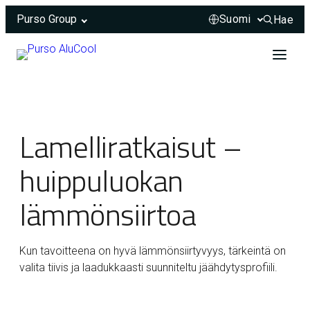
Purso Group
Hae
Hae sivus
Siirry sisältöön
Lamelliratkaisut –
ÖÖÖÖH
huippuluokan
lämmönsiirtoa
Kun tavoitteena on hyvä lämmönsiirtyvyys, tärkeintä on
valita tiivis ja laadukkaasti suunniteltu jäähdytysprofiili.