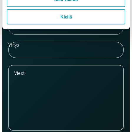
Kiellä
Puhelinnumero
Yritys
Viesti