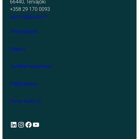
66440, Tervajoki
+358 29 170 0093
alucool@purso.fi
Yhteystiedot
Etusivu
Tuotteet ja palvelut
Vastuullisuus
Purso AluCool
LinkedIn
Instagram
Facebook
YouTube