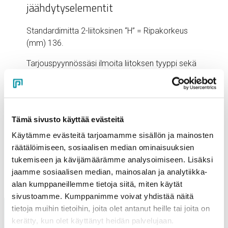
jäähdytyselementit
Standardimitta 2-liitoksinen “H” = Ripakorkeus
(mm) 136.
Tarjouspyynnössäsi ilmoita liitoksen tyyppi sekä
mitat LWH.
Tämä sivusto käyttää evästeitä
Profiileja voidaan valmistaa myös asiakkaan tarpeen
Käytämme evästeitä tarjoamamme sisällön ja mainosten
mukaan. Käytämme EN AW-6060 ja EN AW-6063 -
räätälöimiseen, sosiaalisen median ominaisuuksien
materiaaliseoksia.
tukemiseen ja kävijämäärämme analysoimiseen. Lisäksi
jaamme sosiaalisen median, mainosalan ja analytiikka-
alan kumppaneillemme tietoja siitä, miten käytät
sivustoamme. Kumppanimme voivat yhdistää näitä
tietoja muihin tietoihin, joita olet antanut heille tai joita on
kerätty, kun olet käyttänyt heidän palvelujaan.